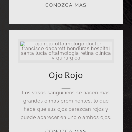
CONOZCA MÁS
Ojo Rojo
Los vasos sanguíneos se hacen más
grandes o más prominentes, lo que
hace que sus ojos parezcan rojos y
puede aparecer en uno o ambos ojos.
CONOZCA MÁS