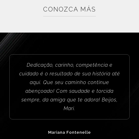
CONOZCA MÁS
Mi abuelo es paciente del Dr. Dacarett y
Dedicação, carinho, competência e
es un médico muy amable, muy minucioso
cuidado é o resultado de sua história até
y explica con claridad los problemas de
aqui. Que seu caminho continue
salud y los tratamientos a realizar. Mi
abençoado! Com saudade e torcida
familia y yo estamos muy contentos con
sempre, da amiga que te adora! Beijos,
su atención.
Mari.
Karen Cerrato Hernández
Mariana Fontenelle